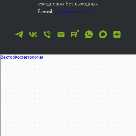
ежедневно без выходных
E-mail:
info@cimtvector.ru
Вектор
Косметология в Москве
Эпиляция, депиляция в Москве