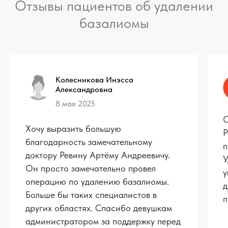
Отзывы пациентов об удалении
базалиомы
Колесникова Инэсса
Александровна
8 мая 2025
О
Хочу выразить большую
Р
благодарность замечательному
п
доктору Ревину Артёму Андреевичу.
У
Он просто замечательно провел
у
операцию по удалению базалиомы.
д
Больше бы таких специалистов в
п
других областях. Спасибо девушкам
администратором за поддержку перед