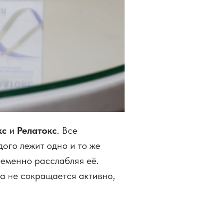
кс
и
Релатокс
. Все
дого лежит одно и то же
ременно расслабляя её.
а не сокращается активно,