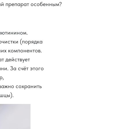
дый препарат особенным?
глютинином.
очистки (порядка
них компонентов.
т действует
ни. За счёт этого
р,
 важно сохранить
шцы).