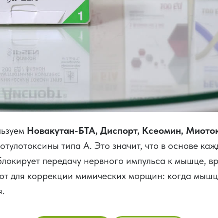
льзуем
Новакутан-БТА, Диспорт, Ксеомин, Миото
тулотоксины типа А. Это значит, что в основе каж
блокирует передачу нервного импульса к мышце, в
т для коррекции мимических морщин: когда мышц
я.