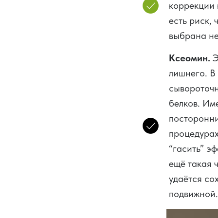
коррекции 
есть риск,
выбрана не
Ксеомин.
Э
лишнего. В
сывороточн
белков. Им
посторонни
процедурах
“гасить” эф
ещё такая 
удаётся со
подвижной.