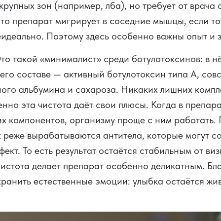
крупных зон (например, лба), но требует от врача 
 что препарат мигрирует в соседние мышцы, если т
идеально. Поэтому здесь особенно важны опыт и 
то такой «минималист» среди ботулотоксинов: в н
 его составе — активный ботулотоксин типа А, совс
ого альбумина и сахароза. Никаких лишних комп
енно эта чистота даёт свои плюсы. Когда в препар
х компонентов, организму проще с ним работать.
 реже вырабатываются антитела, которые могут с
фект. То есть результат остаётся стабильным от виз
чистота делает препарат особенно деликатным. Бл
хранить естественные эмоции: улыбка остаётся жи