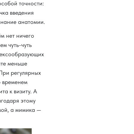
особой точности:
очка введения
знание анатомии.
ём нет ничего
ем чуть-чуть
лексообразующих
ате меньше
 При регулярных
о временем
ита к визиту. А
агодаря этому
вой, а мимика —