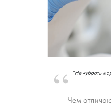
“
“Не «убрать мо
Чем отличаю