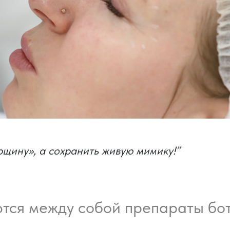
рщину», а сохранить живую мимику!”
тся между собой препараты бо