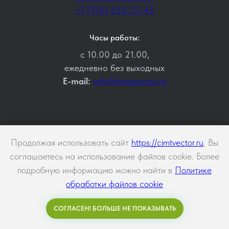
+7 (916) 555-33-45
Часы работы:
с 10.00 до 21.00,
ежедневно без выходных
E-mail:
info@cimtvector.ru
Продолжая использовать сайт
https://cimtvector.ru
, Вы
соглашаетесь на использование файлов cookie. Более
подробную информацию можно найти в
Политике
Вектор
Косметология в Москве
обработки файлов cookie
Эпиляция, депиляция в Москве
СОГЛАСЕН! БОЛЬШЕ НЕ ПОКАЗЫВАТЬ
Задать вопрос