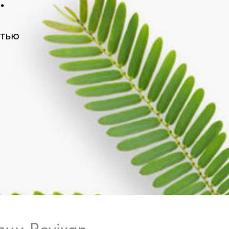
стью
ии Revixan