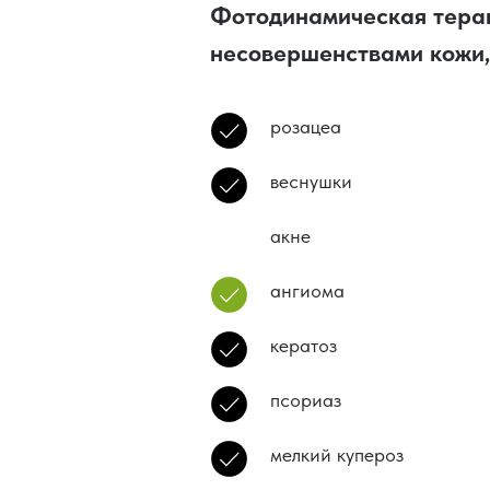
Фотодинамическая терап
несовершенствами кожи,
розацеа
веснушки
акне
ангиома
кератоз
псориаз
мелкий купероз