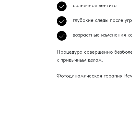
солнечное лентиго
глубокие следы после уг
возрастные изменения к
Процедура совершенно безболез
к привычным делам.
Фотодинамическая терапия Revi